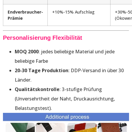
Endverbraucher-
+10%-15% Aufschlag
+30%-50
Prämie
(Ökower
Personalisierung
Flexibilität
MOQ 2000
: jedes beliebige Material und jede
beliebige Farbe
20-30 Tage Produktion
: DDP-Versand in über 30
Länder.
Qualitätskontrolle
: 3-stufige Prüfung
(Unversehrtheit der Naht, Druckausrichtung,
Belastungstest).