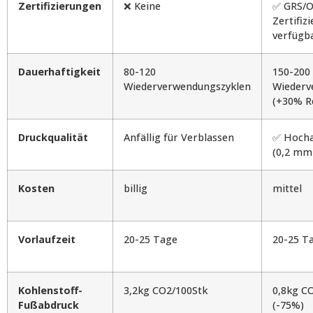
Zertifizierungen
❌ Keine
✅ GRS/O
Zertifiz
verfügb
Dauerhaftigkeit
80-120
150-200
Wiederverwendungszyklen
Wiederv
(+30% Re
Druckqualität
Anfällig für Verblassen
✅ Hocha
(0,2 mm
Kosten
billig
mittel
Vorlaufzeit
20-25 Tage
20-25 T
Kohlenstoff-
3,2kg CO2/100Stk
0,8kg C
Fußabdruck
(-75%)