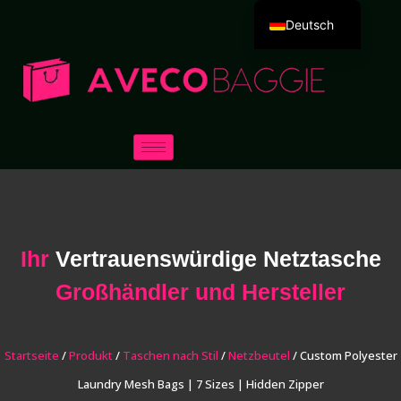
Deutsch
English
Español
Português
Русский
العربية
Français
Italiano
Ihr
Vertrauenswürdige Netztasche
日本語
Großhändler und Hersteller
한국어
Dansk
Startseite
/
Produkt
/
Taschen nach Stil
/
Netzbeutel
/ Custom Polyester
Laundry Mesh Bags | 7 Sizes | Hidden Zipper