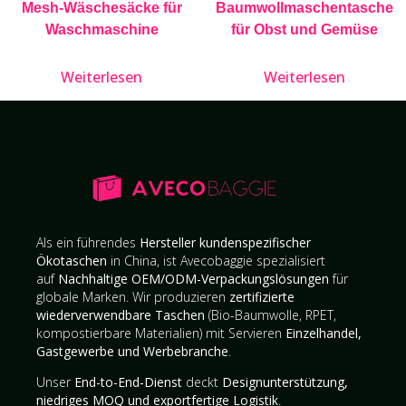
Mesh-Wäschesäcke für
Baumwollmaschentasche
Waschmaschine
für Obst und Gemüse
Weiterlesen
Weiterlesen
Als ein führendes
Hersteller kundenspezifischer
Ökotaschen
in China, ist Avecobaggie spezialisiert
auf
Nachhaltige OEM/ODM-Verpackungslösungen
für
globale Marken. Wir produzieren
zertifizierte
wiederverwendbare Taschen
(Bio-Baumwolle, RPET,
kompostierbare Materialien) mit Servieren
Einzelhandel,
Gastgewerbe und Werbebranche
.
Unser
End-to-End-Dienst
deckt
Designunterstützung,
niedriges MOQ und exportfertige Logistik
.