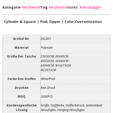
Kategorie
Netzbeutel
Tag
Netzbeutel
Marke:
Avecobaggie
Cylinder & Square | Pink Zipper | Color Customization
Artikel Nr.
AVL001
Material
Polyester
Größe Der Tasche
25X30CM, 30X40CM
40X50CM, 50X60CM
60X60CM, Φ16X15CM
Φ22X33CM
Farbe Des Stoffes
White/Pink
Drucken
Kein Druck
MOQ
2000PCS
Kundenspezifische
Größe, Stofffarbe, Vollfarbdruck, Seitenetikett
Lösung
Hinzufügen, Hangtag Hinzufügen