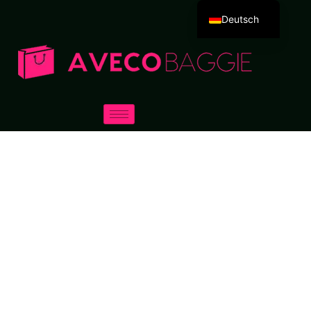
Deutsch
English
Español
Português
Русский
العربية
Français
Italiano
日本語
한국어
Dansk