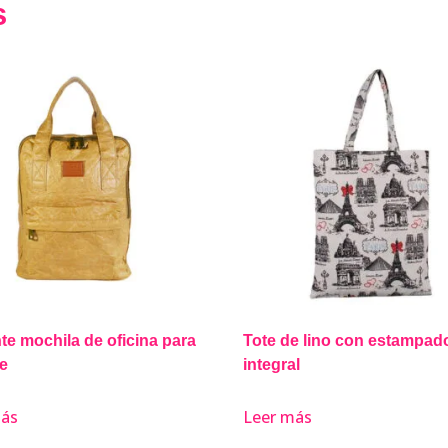
s
te mochila de oficina para
Tote de lino con estampad
e
integral
más
Leer más