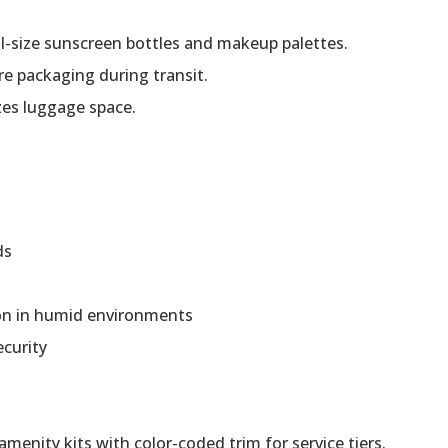
ll-size sunscreen bottles and makeup palettes.
re packaging during transit.
zes luggage space.
ds
on in humid environments
ecurity
 amenity kits with color-coded trim for service tiers.