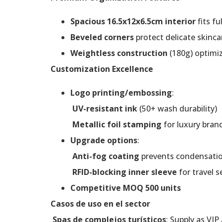
Spacious 16.5x12x6.5cm interior
fits fu
Beveled corners
protect delicate skinca
Weightless construction
(180g) optimi
Customization Excellence
Logo printing/embossing
:
UV-resistant ink
(50+ wash durability)
Metallic foil stamping
for luxury bran
Upgrade options
:
Anti-fog coating
prevents condensati
RFID-blocking inner sleeve
for travel s
Competitive MOQ 500 units
Casos de uso en el sector
Spas de complejos turísticos
: Supply as VIP