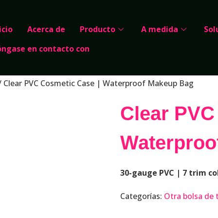
icio
Acerca de
Producto
A medida
Sol
óngase en contacto con
/ Clear PVC Cosmetic Case | Waterproof Makeup Bag
Clear PVC
Waterproo
30-gauge PVC | 7 trim co
Categorías:
Otra bolsa de 