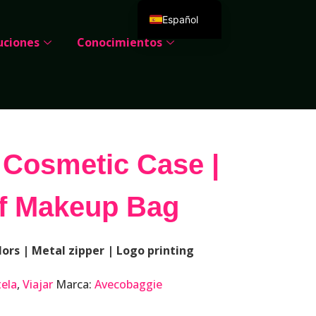
Español
uciones
Conocimientos
English
Deutsch
Português
Русский
العربية
 Cosmetic Case |
Français
Italiano
f Makeup Bag
日本語
한국어
lors | Metal zipper | Logo printing
Dansk
tela
,
Viajar
Marca:
Avecobaggie