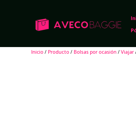
In
P
Inicio
/
Producto
/
Bolsas por ocasión
/
Viajar