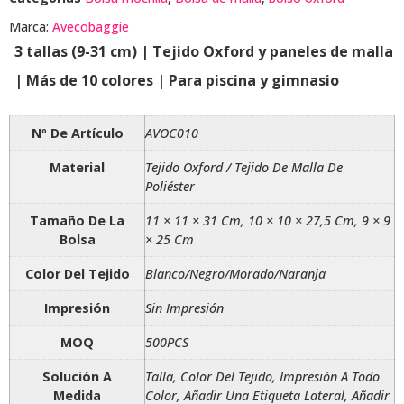
Marca:
Avecobaggie
3 tallas (9-31 cm) | Tejido Oxford y paneles de malla
| Más de 10 colores | Para piscina y gimnasio
Nº De Artículo
AVOC010
Material
Tejido Oxford / Tejido De Malla De
Poliéster
Tamaño De La
11 × 11 × 31 Cm, 10 × 10 × 27,5 Cm, 9 × 9
Bolsa
× 25 Cm
Color Del Tejido
Blanco/Negro/Morado/Naranja
Impresión
Sin Impresión
MOQ
500PCS
Solución A
Talla, Color Del Tejido, Impresión A Todo
Medida
Color, Añadir Una Etiqueta Lateral, Añadir