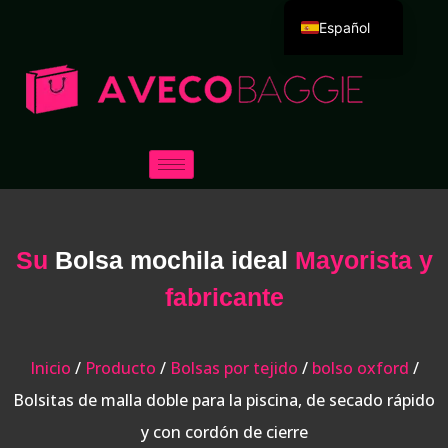
Español
English
Deutsch
Português
Русский
العربية
Français
Su
Bolsa mochila ideal
Mayorista y
Italiano
日本語
fabricante
한국어
Dansk
Inicio
/
Producto
/
Bolsas por tejido
/
bolso oxford
/
Bolsitas de malla doble para la piscina, de secado rápido
y con cordón de cierre