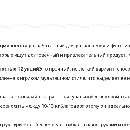
нций холста
разработанный для развлечения и функци
которые ищут долговечный и привлекательный продукт.
ностью 12 унций
Это прочный, но легкий вариант, спо
лнена в игривом мультяшном стиле, что выделяет ее н
ват и стильный контраст с натуральной холщовой тка
переносить между
10-13 кг
Благодаря этому он идеально
структуры
Это обеспечивает гибкость конструкции и по