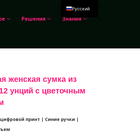
Русский
ое
Решения
Знания
English
Deutsch
Español
Português
العربية
Français
я женская сумка из
Italiano
 12 унций с цветочным
日本語
м
한국어
Dansk
цифровой принт | Синие ручки |
бъем