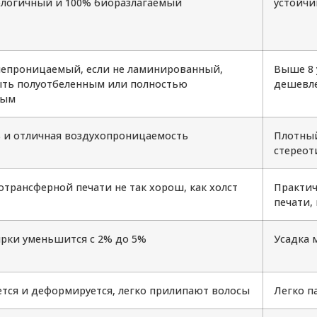
ологичный и 100% биоразлагаемый
устойчи
епроницаемый, если не ламинированный,
Выше 8 
ть полуотбеленным или полностью
дешевле
ным
 и отличная воздухопроницаемость
Плотный
стереот
отрансферной печати не так хорош, как холст
Практич
печати,
ирки уменьшится с 2% до 5%
Усадка 
ется и деформируется, легко прилипают волосы
Легко п