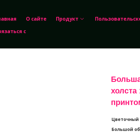
лавная
О сайте
Продукт
Пользовательск
вязаться с
Больша
холста
принто
Цветочный 
Большой о