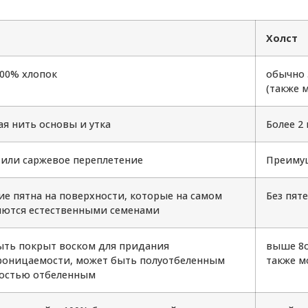
Холст
00% хлопок
обычно 
(также 
я нить основы и утка
Более 2
или саржевое переплетение
Преимущ
е пятна на поверхности, которые на самом
Без пяте
яются естественными семенами
ть покрыт воском для придания
выше 8o
оницаемости, может быть полуотбеленным
также м
ностью отбеленным