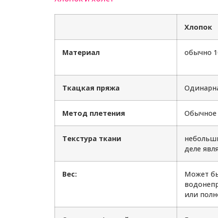
Хлопок
Материал
обычно 1
Ткацкая пряжа
Одинарна
Метод плетения
Обычное 
Текстура ткани
небольши
деле явл
Вес:
Может бы
водонепр
или пол