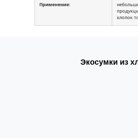
Применение:
небольшо
продукци
хлопок то
Экосумки из хл