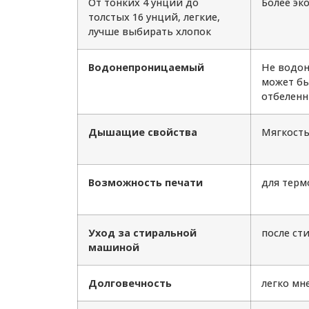
От тонких 4 унций до
Более эк
толстых 16 унций, легкие,
лучше выбирать хлопок
Водонепроницаемый
Не водон
может бы
отбелен
Дышащие свойства
Мягкость
Возможность печати
для терм
Уход за стиральной
после ст
машиной
Долговечность
легко мн