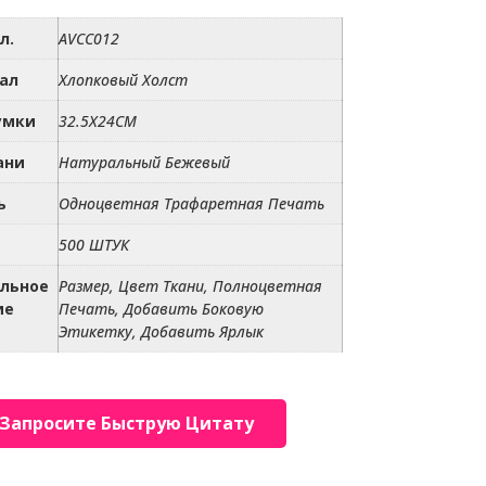
л.
AVCC012
ал
Хлопковый Холст
умки
32.5X24CM
ани
Натуральный Бежевый
ь
Одноцветная Трафаретная Печать
500 ШТУК
льное
Размер, Цвет Ткани, Полноцветная
ие
Печать, Добавить Боковую
Этикетку, Добавить Ярлык
Запросите Быструю Цитату