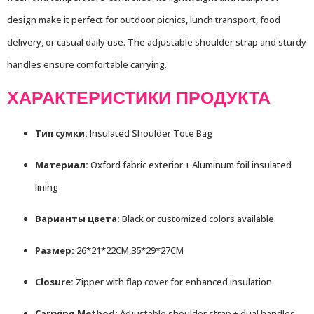
design make it perfect for outdoor picnics, lunch transport, food
delivery, or casual daily use. The adjustable shoulder strap and sturdy
handles ensure comfortable carrying.
ХАРАКТЕРИСТИКИ ПРОДУКТА
Тип сумки:
Insulated Shoulder Tote Bag
Материал:
Oxford fabric exterior + Aluminum foil insulated
lining
Варианты цвета:
Black or customized colors available
Размер:
26*21*22CM,35*29*27CM
Closure:
Zipper with flap cover for enhanced insulation
Carrying Method:
Adjustable shoulder strap + dual handles