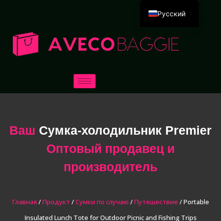
Русский
English
Deutsch
Español
Português
العربية
Français
Italiano
Ваш
Сумка-холодильник Premier
日本語
Оптовый продавец и
한국어
производитель
Dansk
Главная
/
Продукт
/
Сумки по случаю
/
Путешествие
/ Portable
Insulated Lunch Tote for Outdoor Picnic and Fishing Trips