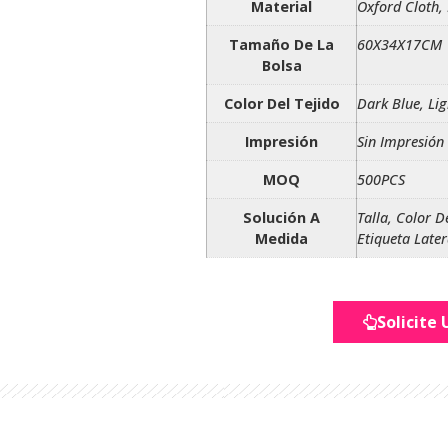
Material
Oxford Cloth,
Tamaño De La
60X34X17CM
Bolsa
Color Del Tejido
Dark Blue, Lig
Impresión
Sin Impresión
MOQ
500PCS
Solución A
Talla, Color D
Medida
Etiqueta Late
Solicite