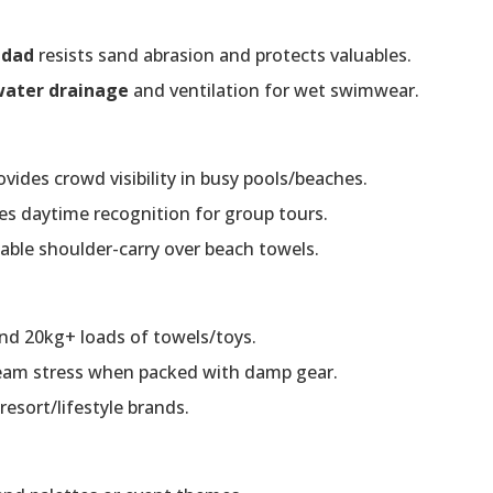
idad
resists sand abrasion and protects valuables.
water drainage
and ventilation for wet swimwear.
vides crowd visibility in busy pools/beaches.
s daytime recognition for group tours.
ble shoulder-carry over beach towels.
nd 20kg+ loads of towels/toys.
eam stress when packed with damp gear.
resort/lifestyle brands.