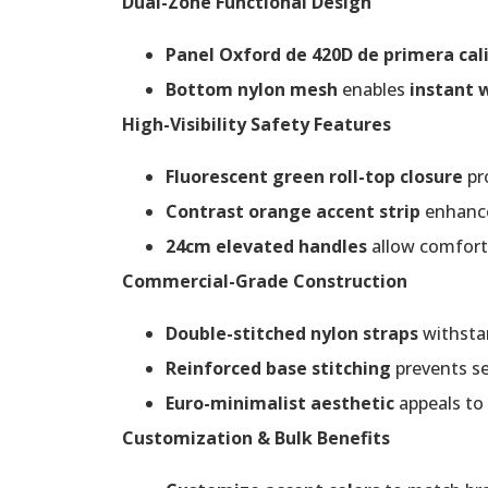
Dual-Zone Functional Design
Panel Oxford de 420D de primera cal
Bottom nylon mesh
enables
instant 
High-Visibility Safety Features
Fluorescent green roll-top closure
pro
Contrast orange accent strip
enhance
24cm elevated handles
allow comforta
Commercial-Grade Construction
Double-stitched nylon straps
withsta
Reinforced base stitching
prevents s
Euro-minimalist aesthetic
appeals to 
Customization & Bulk Benefits