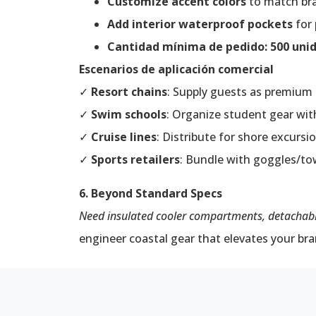
Customize accent colors
to match bra
Add interior waterproof pockets
for 
Cantidad mínima de pedido: 500 uni
Escenarios de aplicación comercial
✓
Resort chains
: Supply guests as premium
✓
Swim schools
: Organize student gear wit
✓
Cruise lines
: Distribute for shore excursi
✓
Sports retailers
: Bundle with goggles/to
6. Beyond Standard Specs
Need insulated cooler compartments, detachable
engineer coastal gear that elevates your bra