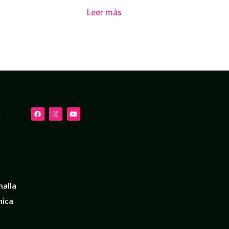
Leer más
s
malla
mica