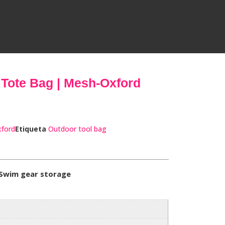
Tote Bag | Mesh-Oxford
xford
Etiqueta
Outdoor tool bag
| Swim gear storage