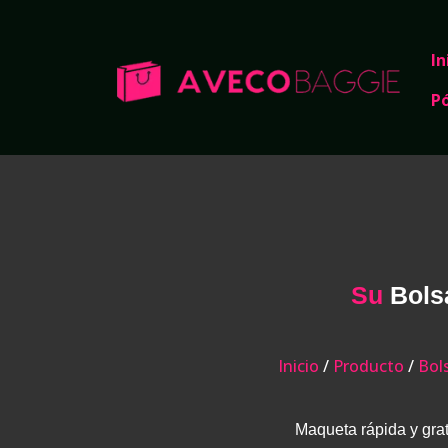
In
P
Su
Bols
Inicio
/
Producto
/
Bol
Maqueta rápida y grat