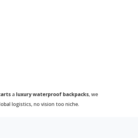
carts
a
luxury waterproof backpacks
, we
bal logistics, no vision too niche.