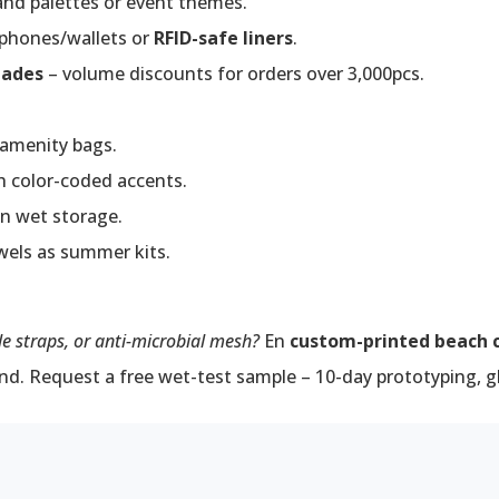
nd palettes or event themes.
phones/wallets or
RFID-safe liners
.
dades
– volume discounts for orders over 3,000pcs.
 amenity bags.
h color-coded accents.
on wet storage.
wels as summer kits.
 straps, or anti-microbial mesh?
En
custom-printed beach 
nd. Request a free wet-test sample – 10-day prototyping, glo