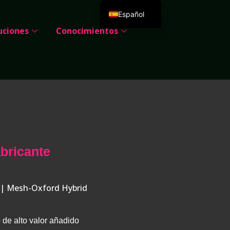
Español
uciones
Conocimientos
English
Deutsch
Português
Русский
العربية
Français
Italiano
abricante
日本語
한국어
Dansk
 | Mesh-Oxford Hybrid
 de alto valor añadido