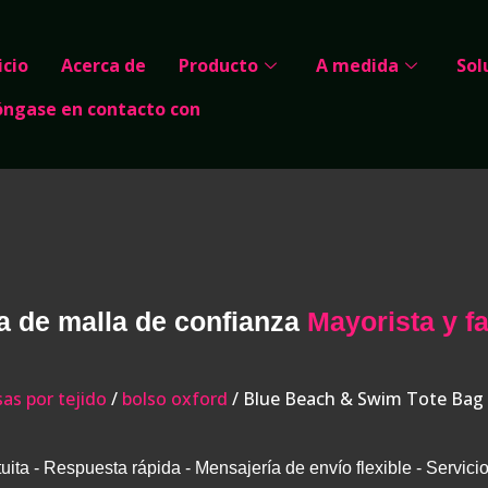
icio
Acerca de
Producto
A medida
Sol
óngase en contacto con
a de malla de confianza
Mayorista y f
sas por tejido
/
bolso oxford
/ Blue Beach & Swim Tote Bag
uita - Respuesta rápida - Mensajería de envío flexible - Servicio