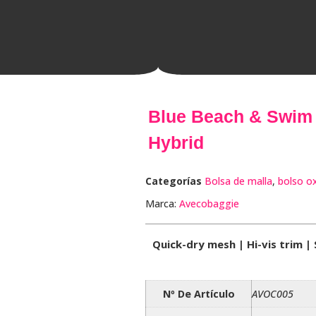
Blue Beach & Swim 
Hybrid
Categorías
Bolsa de malla
,
bolso o
Marca:
Avecobaggie
Quick-dry mesh | Hi-vis trim 
Nº De Artículo
AVOC005