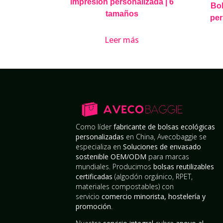
impresión personalizada | 6
Bol
tamaños
per
Leer más
Como líder
fabricante de bolsas ecológicas
personalizadas
en China, Avecobaggie se
especializa en
Soluciones de envasado
sostenible OEM/ODM
para marcas
mundiales. Producimos
bolsas reutilizables
certificadas
(algodón orgánico, RPET,
materiales compostables) con
servicio
comercio minorista, hostelería y
promoción
.