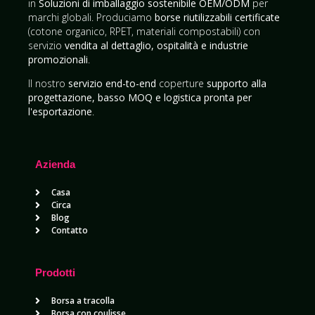
in
Soluzioni di imballaggio sostenibile OEM/ODM
per
marchi globali. Produciamo
borse riutilizzabili certificate
(cotone organico, RPET, materiali compostabili) con
servizio
vendita al dettaglio, ospitalità e industrie
promozionali
.
Il nostro
servizio end-to-end
coperture
supporto alla
progettazione, basso MOQ e logistica pronta per
l'esportazione
.
Azienda
Casa
Circa
Blog
Contatto
Prodotti
Borsa a tracolla
Borsa con coulisse