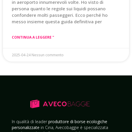
in aeroporto innumerevoli volte. Ho visto di
persona quanto le regole sui liquidi possano
confondere molti passeggeri. Ecco perché ho
messo insieme questa guida definitiva per
CONTINUA A LEGGERE "
2025-04-24
Nessun commento
In qualità di leader
produttore di borse ecologiche
personalizzate
in Cina, Avecobaggie è specializzata