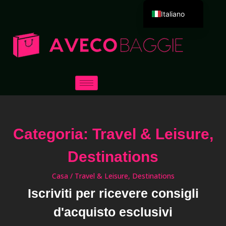
Italiano
English
Deutsch
Español
Português
Русский
العربية
Categoria: Travel & Leisure,
Français
日本語
Destinations
한국어
Casa
/ Travel & Leisure, Destinations
Dansk
Iscriviti per ricevere consigli
d'acquisto esclusivi