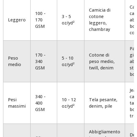
Cam
Camicia di
100 -
cam
3 - 5
cotone
Leggero
170
abit
oz/yd²
leggero,
GSM
bor
chambray
cou
Pan
170 -
Cotone di
gia
Peso
5 - 10
340
peso medio,
abi
medio
oz/yd²
GSM
twill, denim
str
bor
Jea
340 -
cap
Pesi
10 - 12
Tela pesante,
400
tap
massimi
oz/yd²
denim, pile
GSM
bor
tra
Abbigliamento
De