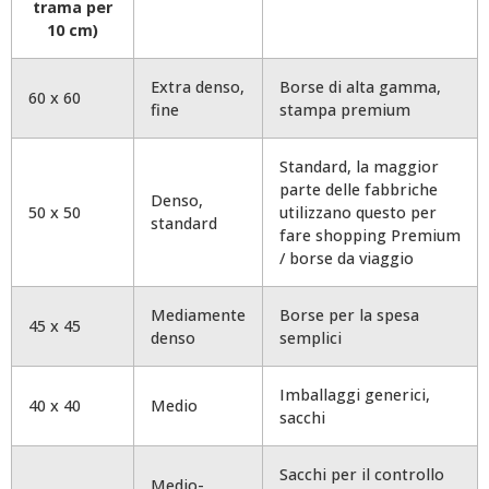
trama per
10 cm)
Extra denso,
Borse di alta gamma,
60 x 60
fine
stampa premium
Standard, la maggior
parte delle fabbriche
Denso,
50 x 50
utilizzano questo per
standard
fare shopping Premium
/ borse da viaggio
Mediamente
Borse per la spesa
45 x 45
denso
semplici
Imballaggi generici,
40 x 40
Medio
sacchi
Sacchi per il controllo
Medio-