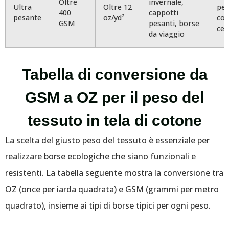
Oltre
invernale,
Ultra
Oltre 12
pes
400
cappotti
pesante
oz/yd²
cot
GSM
pesanti, borse
cer
da viaggio
Tabella di conversione da
GSM a OZ per il peso del
tessuto in tela di cotone
La scelta del giusto peso del tessuto è essenziale per
realizzare borse ecologiche che siano funzionali e
resistenti. La tabella seguente mostra la conversione tra
OZ (once per iarda quadrata) e GSM (grammi per metro
quadrato), insieme ai tipi di borse tipici per ogni peso.