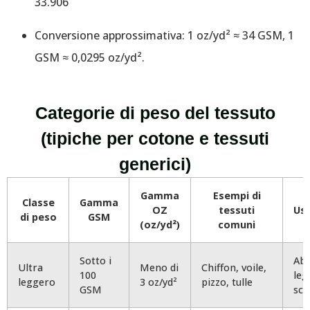
33.906
Conversione approssimativa: 1 oz/yd² ≈ 34 GSM, 1
GSM ≈ 0,0295 oz/yd².
Categorie di peso del tessuto
(tipiche per cotone e tessuti
generici)
Gamma
Esempi di
Classe
Gamma
OZ
tessuti
Usi
di peso
GSM
(oz/yd²)
comuni
Sotto i
Abi
Ultra
Meno di
Chiffon, voile,
100
leg
leggero
3 oz/yd²
pizzo, tulle
GSM
sci