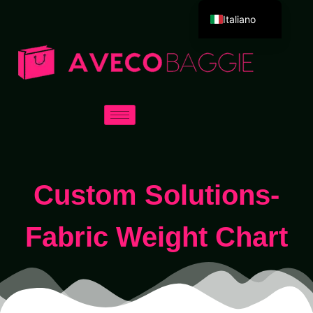
Italiano
English
Deutsch
Español
Português
Русский
العربية
Français
Custom Solutions-
日本語
한국어
Fabric Weight Chart
Dansk