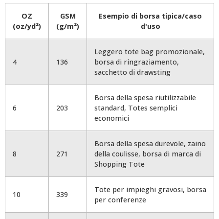
OZ
GSM
Esempio di borsa tipica/caso
(oz/yd²)
(g/m²)
d'uso
Leggero tote bag promozionale,
4
136
borsa di ringraziamento,
sacchetto di drawsting
Borsa della spesa riutilizzabile
6
203
standard, Totes semplici
economici
Borsa della spesa durevole, zaino
8
271
della coulisse, borsa di marca di
Shopping Tote
Tote per impieghi gravosi, borsa
10
339
per conferenze