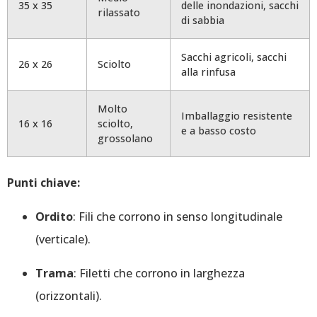
35 x 35
delle inondazioni, sacchi
rilassato
di sabbia
Sacchi agricoli, sacchi
26 x 26
Sciolto
alla rinfusa
Molto
Imballaggio resistente
16 x 16
sciolto,
e a basso costo
grossolano
Punti chiave:
Ordito
: Fili che corrono in senso longitudinale
(verticale).
Trama
: Filetti che corrono in larghezza
(orizzontali).