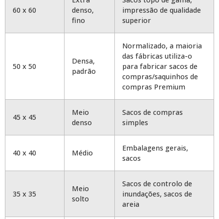
60 x 60
denso,
impressão de qualidade
fino
superior
Normalizado, a maioria
das fábricas utiliza-o
Densa,
50 x 50
para fabricar sacos de
padrão
compras/saquinhos de
compras Premium
Meio
Sacos de compras
45 x 45
denso
simples
Embalagens gerais,
40 x 40
Médio
sacos
Sacos de controlo de
Meio
35 x 35
inundações, sacos de
solto
areia