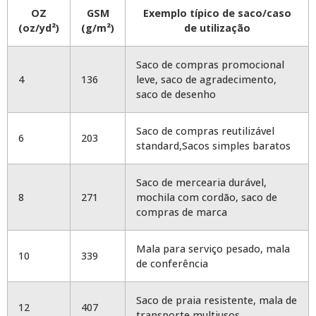
OZ
GSM
Exemplo típico de saco/caso
(oz/yd²)
(g/m²)
de utilização
Saco de compras promocional
4
136
leve, saco de agradecimento,
saco de desenho
Saco de compras reutilizável
6
203
standard,Sacos simples baratos
Saco de mercearia durável,
8
271
mochila com cordão, saco de
compras de marca
Mala para serviço pesado, mala
10
339
de conferência
Saco de praia resistente, mala de
12
407
transporte multiusos