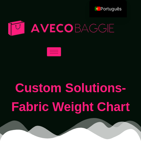
Português
English
Deutsch
Español
Русский
العربية
Français
Italiano
Custom Solutions-
日本語
한국어
Fabric Weight Chart
Dansk