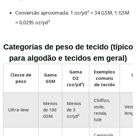
Conversão aproximada: 1 oz/yd² ≈ 34 GSM, 1 GSM
≈ 0,0295 oz/yd²
Categorias de peso de tecido (típico
para algodão e tecidos em geral)
Gama
Exemplos
Classe de
Gama
Ut
OZ
comuns
peso
GSM
(oz/yd²)
de tecido
Chiffon,
Menos
Menos
voile,
Vesti
Ultra-leve
de 100
de 3
renda,
lenço
GSM
oz/yd²
tule
Camisola