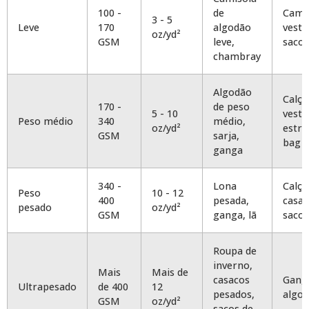
100 -
de
Camis
3 - 5
Leve
170
algodão
vesti
oz/yd²
GSM
leve,
saco
chambray
Algodão
Calça
170 -
de peso
5 - 10
vesti
Peso médio
340
médio,
oz/yd²
estru
GSM
sarja,
bag
ganga
340 -
Lona
Calça
Peso
10 - 12
400
pesada,
casac
pesado
oz/yd²
GSM
ganga, lã
sacos
Roupa de
inverno,
Mais
Mais de
casacos
Ganga
Ultrapesado
de 400
12
pesados,
algo
GSM
oz/yd²
sacos de