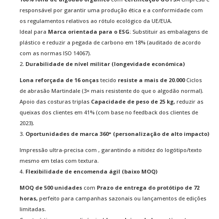
responsável por garantir uma produção ética e a conformidade com
os regulamentos relativos ao rótulo ecológico da UE/EUA.
Ideal para
Marca orientada para o ESG
: Substituir as embalagens de
plástico e reduzir a pegada de carbono em 18% (auditado de acordo
com as normas ISO 14067).
2.
Durabilidade de nível militar (longevidade económica)
Lona reforçada de 16 onças
tecido
resiste a mais de 20.000
Ciclos
de abrasão Martindale (3× mais resistente do que o algodão normal).
Apoio das costuras triplas
Capacidade de peso de 25 kg,
reduzir as
queixas dos clientes em 41% (com base no feedback dos clientes de
2023).
3.
Oportunidades de marca 360° (personalização de alto impacto)
Impressão ultra-precisa com , garantindo a nitidez do logótipo/texto
mesmo em telas com textura.
4.
Flexibilidade de encomenda ágil (baixo MOQ)
MOQ de 500 unidades
com
Prazo de entrega do protótipo de 72
horas,
perfeito para campanhas sazonais ou lançamentos de edições
limitadas.