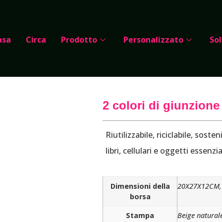
asa
Circa
Prodotto
Personalizzato
Sol
2 colori di giunzione
Riutilizzabile, riciclabile, sost
libri, cellulari e oggetti essenzia
Dimensioni della
20X27X12CM, 
borsa
Stampa
Beige naturale