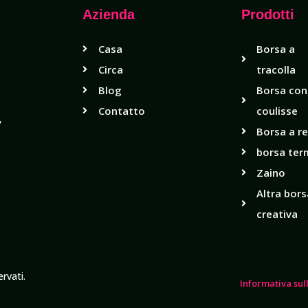
Azienda
Prodotti
Casa
Borsa a
Circa
tracolla
i
Blog
Borsa con
Contatto
coulisse
,
Borsa a r
borsa ter
Zaino
Altra bors
creativa
rvati.
Informativa sul