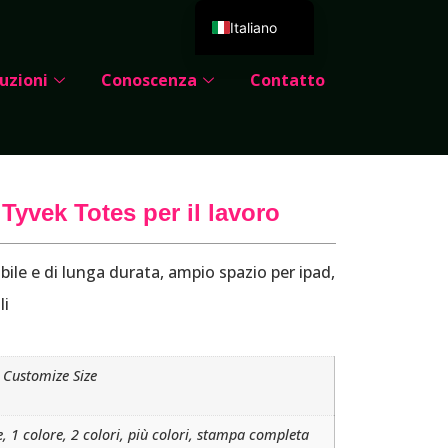
Italiano
English
uzioni
Conoscenza
Contatto
Deutsch
Español
Português
Русский
 Tyvek Totes per il lavoro
العربية
Français
enibile e di lunga durata, ampio spazio per ipad,
日本語
li
한국어
Dansk
Customize Size
, 1 colore, 2 colori, più colori, stampa completa