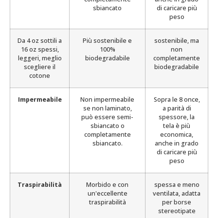
sbiancato
di caricare più
peso
Da 4 oz sottili a
Più sostenibile e
sostenibile, ma
16 oz spessi,
100%
non
leggeri, meglio
biodegradabile
completamente
scegliere il
biodegradabile
cotone
Impermeabile
Non impermeabile
Sopra le 8 once,
se non laminato,
a parità di
può essere semi-
spessore, la
sbiancato o
tela è più
completamente
economica,
sbiancato.
anche in grado
di caricare più
peso
Traspirabilità
Morbido e con
spessa e meno
un'eccellente
ventilata, adatta
traspirabilità
per borse
stereotipate