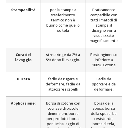
Stampabilità
per la stampa a
Praticamente
trasferimento
compatibile con
termico non è
tutti i metodi di
buono come quello
stampa, il
su tela
disegno verrà
visualizzato
magnificamente
Cura del
si restringe da 2% a
Restringimento
lavaggio
5% dopo il lavaggio.
inferiore a
100%. Cotone
Durata
facile da rugare e
Facile da
deformare, facile da
sporcare e da
attaccare i capelli
deformare,
Applicazione:
borsa di cotone con
borsa della
coulisse di piccole
spesa, borsa
dimensioni, borsa
della spesa, ba
per prodotti, borsa
resistente,
per l'imballaggio di
borsa di tela,