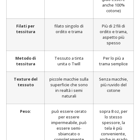
anche 100%
cotone)
Filati per
filato singolo di
Più di 2 fili di
tessitura
ordito e trama
ordito e trama,
aspetto più
spesso
Metodo di
Tessuto a tinta
Per lo più a
tessitura
unita o Twill
trama semplice
Texture del
piccole macchie sulla
Senza macchie,
tessuto
superficie che sono
più ruvido del
in realtà i semi
cotone
naturali
Peso:
può essere cerato
sopra 8 oz, per
per essere
lo stesso
impermeabile, può
spessore, la
essere semi-
tela è più
sbiancato o
conveniente,
completamente
anche in grado