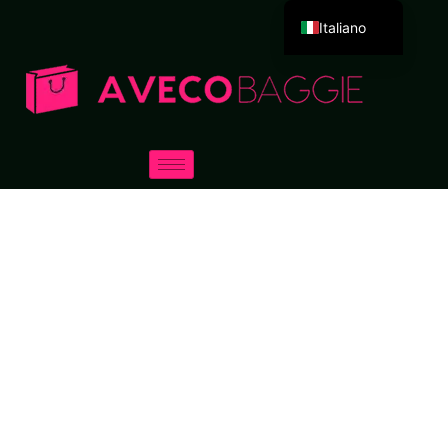
Italiano
English
Deutsch
Español
Português
Русский
العربية
Français
日本語
한국어
Dansk