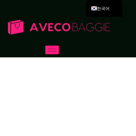
한국어
English
Deutsch
Español
Português
Русский
العربية
Français
Italiano
日本語
Dansk