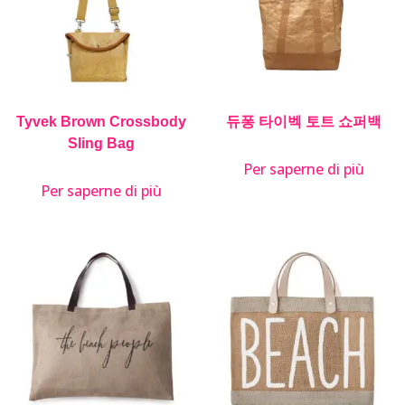
Tyvek Brown Crossbody
듀퐁 타이벡 토트 쇼퍼백
Sling Bag
Per saperne di più
Per saperne di più