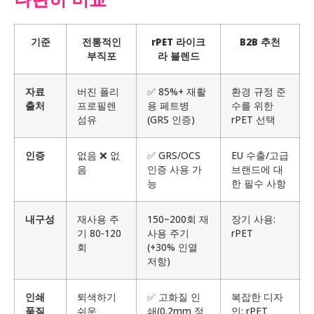
기준
전통적인
rPET 라이크
B2B 추천
부직포
라 블렌드
자료
버진 폴리
✅ 85%+ 재활
환경 규정 준
출처
프로필렌
용 페트병
수를 위한
섬유
(GRS 인증)
rPET 선택
인증
없음 ❌ 없
✅ GRS/OCS
EU 수출/고급
음
인증 사용 가
브랜드에 대
능
한 필수 사항
내구성
재사용 주
150~200회 재
장기 사용:
기 80-120
사용 주기
rPET
회
(+30% 인열
저항)
인쇄
퇴색하기
✅ 고화질 인
복잡한 디자
품질
쉬운
쇄(0.2mm 정
인: rPET