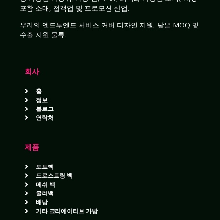
포함
소매, 접객업 및 프로모션 산업
.
우리의
엔드투엔드 서비스
커버
디자인 지원, 낮은 MOQ 및
수출 지원 물류
.
회사
홈
정보
블로그
연락처
제품
토트백
드로스트링 백
메쉬 백
쿨러백
배낭
기타 크리에이티브 가방