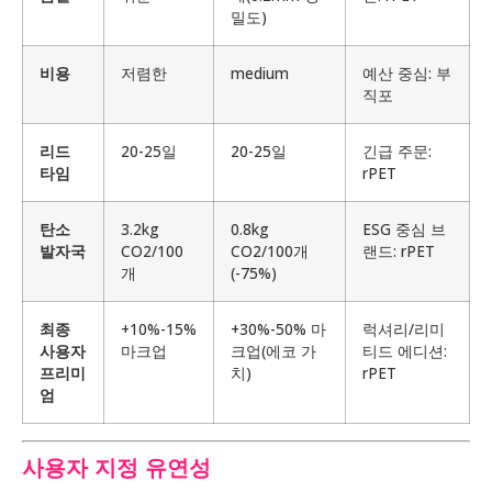
밀도)
비용
저렴한
medium
예산 중심: 부
직포
리드
20-25일
20-25일
긴급 주문:
타임
rPET
탄소
3.2kg
0.8kg
ESG 중심 브
발자국
CO2/100
CO2/100개
랜드: rPET
개
(-75%)
최종
+10%-15%
+30%-50% 마
럭셔리/리미
사용자
마크업
크업(에코 가
티드 에디션:
프리미
치)
rPET
엄
사용자 지정 유연성