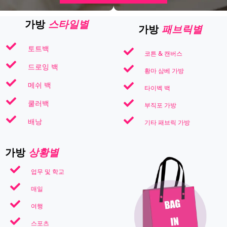
스타일별
가방
패브릭별
가방
토트백
코튼 & 캔버스
드로잉 백
황마 삼베 가방
메쉬 백
타이벡 백
쿨러백
부직포 가방
배낭
기타 패브릭 가방
상황별
가방
업무 및 학교
매일
여행
스포츠