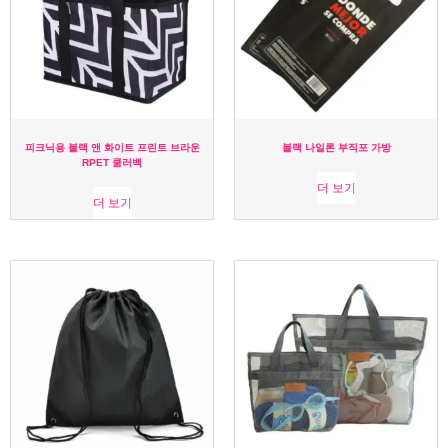
피크닉용 블랙 앤 화이트 프린트 브라운
블랙 나일론 부직포 가방
RPET 쿨러백
더 보기
더 보기