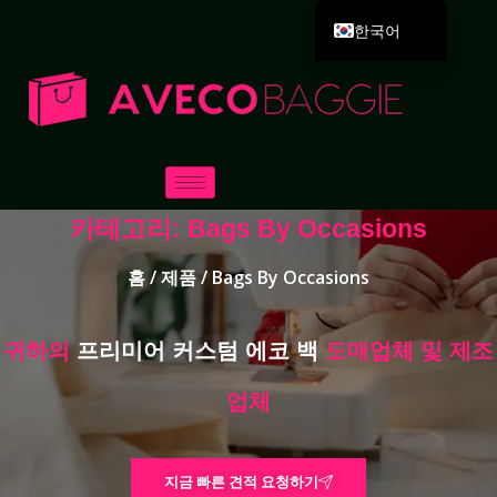
한국어
English
Deutsch
Español
Português
Русский
카테고리: Bags By Occasions
العربية
홈
/
제품
/ Bags By Occasions
Français
Italiano
귀하의
프리미어 커스텀 에코 백
도매업체 및 제조
日本語
Dansk
업체
지금 빠른 견적 요청하기