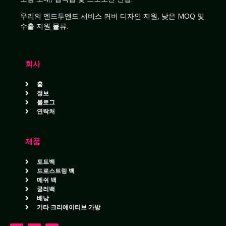
우리의
엔드투엔드 서비스
커버
디자인 지원, 낮은 MOQ 및
수출 지원 물류
.
회사
홈
정보
블로그
연락처
제품
토트백
드로스트링 백
메쉬 백
쿨러백
배낭
기타 크리에이티브 가방