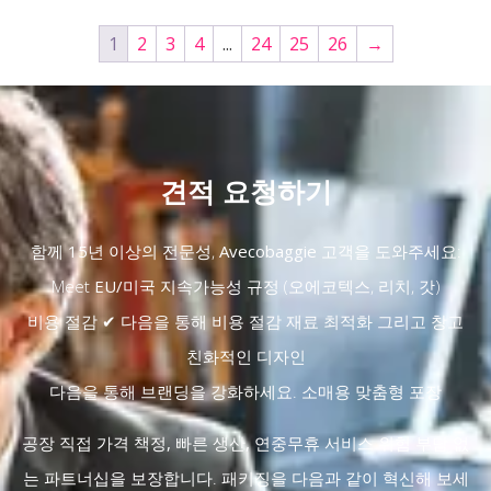
1
2
3
4
...
24
25
26
→
견적 요청하기
함께
15년 이상의 전문성
,
Avecobaggie
고객을 도와주세요:
Meet
EU/미국 지속가능성 규정
(오에코텍스, 리치, 갓)
비용 절감 ✔ 다음을 통해 비용 절감
재료 최적화
그리고
창고
친화적인 디자인
다음을 통해 브랜딩을 강화하세요.
소매용 맞춤형 포장
공장 직접 가격 책정, 빠른 생산, 연중무휴 서비스
위험 부담 없
는 파트너십을 보장합니다. 패키징을 다음과 같이 혁신해 보세