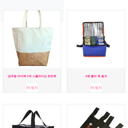
업무용 타이벡 2색 스플라이싱 토트백
6캔 쿨러 백 벌크
더 보기
더 보기