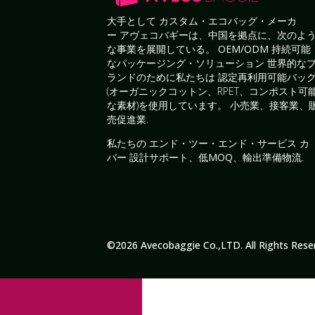
大手として
カスタム・エコバッグ・メーカ
ー
アヴェコバギーは、中国を拠点に、次のよ
な事業を展開している。
OEM/ODM 持続可能
なパッケージング・ソリューション
世界的な
ランドのために私たちは
認定再利用可能バッ
(オーガニックコットン、RPET、コンポスト可
な素材)を使用しています。
小売業、接客業、
売促進業
.
私たちの
エンド・ツー・エンド・サービス
カ
バー
設計サポート、低MOQ、輸出準備物流
.
©2026 Avecobaggie Co.,LTD. All Rights Rese