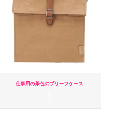
仕事用の茶色のブリーフケース
続きを読む