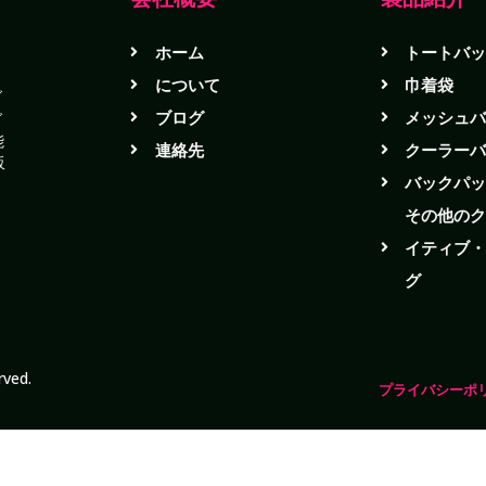
ホーム
トートバ
う
について
巾着袋
ブ
ブログ
メッシュ
グ
能
連絡先
クーラー
販
バックパ
その他の
イティブ
グ
rved.
プライバシーポ