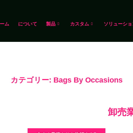
ーム
について
製品
カスタム
ソリューショ
カテゴリー: Bags By Occasions
ホーム
/
製品
/ 用途別バッグ
・カスタム・エコバッグ
卸売