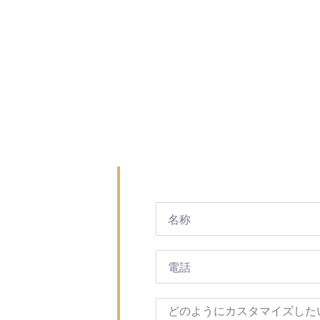
する
アントを
制
(エコ