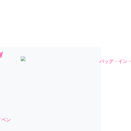
別
イベン