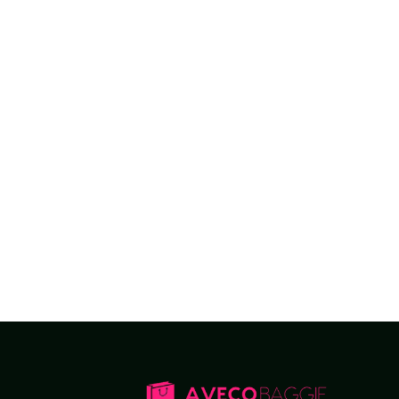
コスト削減
材料の最適化
そして
倉庫にやさし
ン
ブランディングの強化
小売用カスタムパッケー
工場直販価格、迅速な生産、年中無休のサービ
のないパートナーシップをお約束します。あな
ケージを
競争資産
-
責任と利益をもって
.