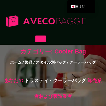
日本語
English
Deutsch
Español
Português
Русский
カテゴリー: Cooler Bag
العربية
Français
ホーム
/
製品
/
スタイル別バッグ
/ クーラーバッグ
Italiano
한국어
あなたの
トラスティ・クーラーバッグ
卸売業
Dansk
者および製造業者