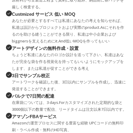
原材料から全製造工程まで真剣に取り組み、納品前に各バッチを
厳しく検査する。
Custmized サービス 低い MOQ
あなたが必要とするすべては私達にあなたの考えを知らせれば、
私達は設計からプロジェクトおよび実際のproduct.Asにそれを作
るのを助ける縫うことができる限り、私達は中小企業および
biggnersを支えるためにit.And低いMOQを作ってもいい
アートデザインの無料作成・設置
ちょうど私達にあなたのロゴか設計を送って下さい、私達はあな
たが完全な袋を作る視覚化を持ってもいいようにモックアップを
します、または私達が促すことができる考え
3日でサンプル校正
アートワークを確認した後、3日以内にサンプルを作成し、迅速に
発送することができます。
バルクで7日間の配達
在庫袋については、3 days.Forカスタマイズされた定期的な袋と
3000個以下の数量で配信、リードタイムは注文以来7日以内です。
アマゾンFBAサービス
Amazonの運営プロセスに関する豊富な経験 UPCコードの無料印
刷・ラベル作成・無料のHD写真、