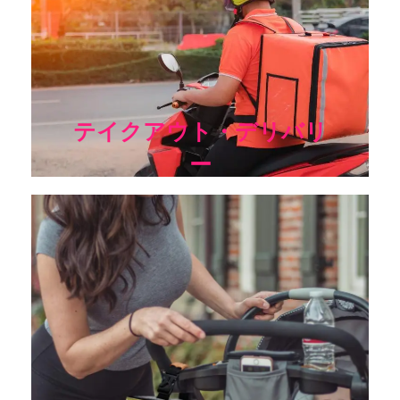
がそれを提供したときと同じ状態で到着することを確認する
ために最高の大きな侮蔑クーラーバッグを必要とする;あなた
がカスタム断熱クーラーバッグをすることができますメーカ
ーを探しているなら、私達に連絡してください！
テイクアウト・デリバリ
ー
ミルクや粉ミルクを哺乳瓶に入れ、クーラーバッグに入れて
おくことができる！