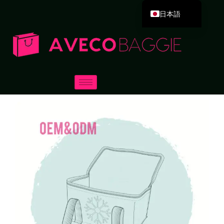
日本語
English
Deutsch
Español
Português
Русский
العربية
Français
Italiano
한국어
Dansk