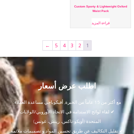
Custom Sporty & Lightweight Oxford
Waist Pack
قراءة المزيد
←
5
4
3
2
1
اطلب عرض أسعار
مع
أكثر من 15 عاماً من الخبرة
,
أفيكوباجي
مساعدة العملاء:
✔ لقاء
لوائح الاستدامة في الاتحاد الأوروبي/الولايات
المتحدة
(أويكو-تاكس، ريتش، غوتس)
✔ تقليل التكاليف عن طريق
تحسين المواد
و
تصميمات ملائمة