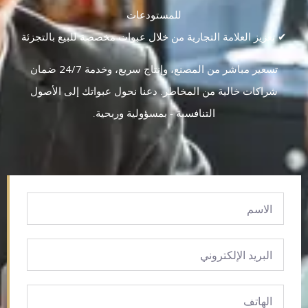
للمستودعات
✔ تعزيز العلامة التجارية من خلال
عبوات مخصصة للبيع بالتجزئة
تسعير مباشر من المصنع، وإنتاج سريع، وخدمة 24/7
ضمان
شراكات خالية من المخاطر. دعنا نحول عبواتك إلى
الأصول
التنافسية
-
بمسؤولية وربحية
.