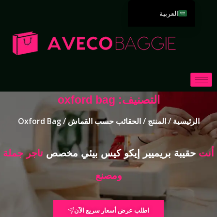
العربية
English
Deutsch
Español
Português
Русский
التصنيف: oxford bag
Français
الرئيسية
/
المنتج
/
الحقائب حسب القماش
/ Oxford Bag
Italiano
日本語
أنت
حقيبة بريميير إيكو كيس بيئي مخصص
تاجر جملة
한국어
Dansk
ومصنع
اطلب عرض أسعار سريع الآن