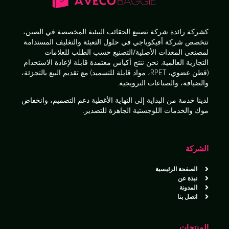
كشركة رائدة
شركة تصنيع الحقائب البيئية المخصصة
في الصين،
تتخصص شركة أفيكوباجي في
حلول التعبئة والتغليف المستدامة
لمصنعي المعدات الأصلية/التصنيع حسب الطلب
للعلامات
التجارية العالمية. نحن ننتج
أكياس معتمدة قابلة لإعادة الاستخدام
(قطن عضوي، RPET، مواد قابلة للتسميد) مع تقديم
البيع بالتجزئة،
والضيافة، والصناعات الترويجية
.
لدينا
خدمة من البداية إلى النهاية
الأغطية
دعم التصميم، وانخفاض
موك والخدمات اللوجستية الجاهزة للتصدير
.
الشركة
الصفحة الرئيسية
نبذة عن
المدونة
اتصل بنا
المنتجات