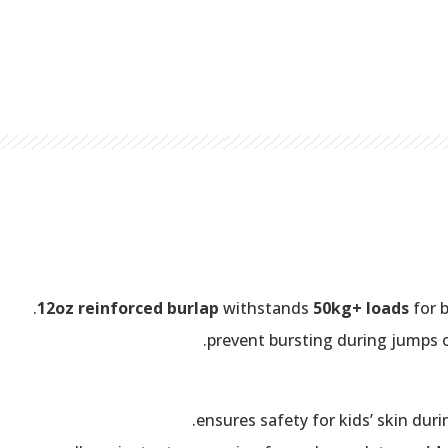
12oz reinforced burlap
withstands
50kg+ loads
for b