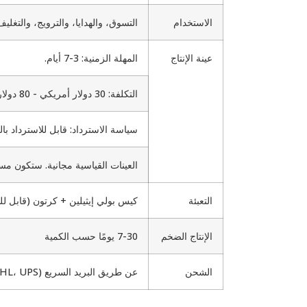
الاستخدام
التسوق، والهدايا، والترويج، والت
عينة الإنتاج
المهلة الزمنية: 3-7 أيام.
التكلفة: 30 دولار أمريكي - 80 دولار أمريكي تختلف بناءً على تفاصيل المنتج.
سياسة الاسترداد: قابل للاسترداد بالكامل مع طلب
العينات القياسية مجانية. ستكون م
التعبئة
كيس بولي إيثيلين + كرتون (قابل ل
الإنتاج الضخم
7-30 يومًا حسب الكمية
الشحن
عن طريق البريد السريع (DHL، UPS، فيديكس، TNT، EMS)، عن طريق الجو، عن طريق البحر