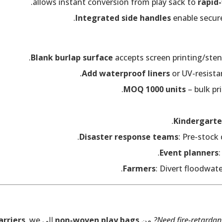
.
rapid-
Integrated side handles
enable secure
Blank burlap surface
accepts screen printing/stenci
Add waterproof liners
or UV-resista
MOQ 1000 units
– bulk pri
Kindergart
Disaster response teams
: Pre-stock
Event planners
Farmers
: Divert floodwat
Need fire-retardan
من
non-woven play bags
إلى
, we
arriers