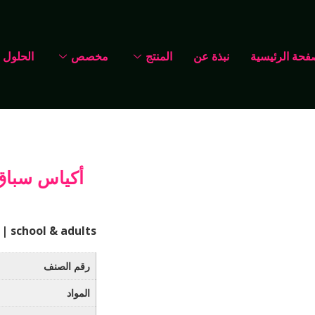
فحة الرئيسية
نبذة عن
المنتج
مخصص
الحلول
أكياس سباق
| school & adults
رقم الصنف
المواد