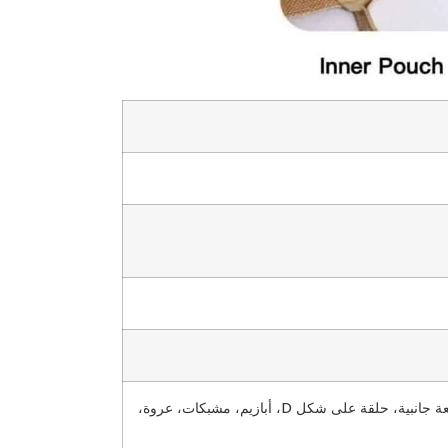
جيب داخلي، جيب خارجي، سحاب، سحاب، زر قابل للفتح، مشبك مغناطيسي، فيلكرو، رباط، مجمعة سفلية، مجمعة جانبية، حلقة على شكل D، أبازيم، مشبكات، عروة،