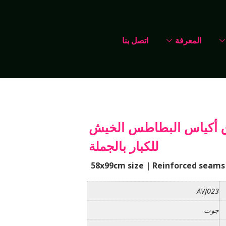
المعرفة
اتصل بنا
 أكياس البطاطس الخيش
للكبار بالجملة
58x99cm size | Reinforced seams 
AVJ023
جوت