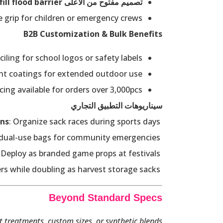
تصميم مفتوح من الأعلى
allows instant conversion from play sack to
fill flood barrier
 grip for children or emergency crews.
B2B Customization & Bulk Benefits
ling for school logos or safety labels.
nt coatings for extended outdoor use.
cing available for orders over 3,000pcs.
سيناريوهات التطبيق التجاري
ens
: Organize sack races during sports days.
 dual-use bags for community emergencies.
: Deploy as branded game props at festivals.
ers while doubling as harvest storage sacks.
Beyond Standard Specs
t treatments, custom sizes, or synthetic blends?