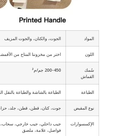
المواد
الجوت، والكتان، والجوت المزيف
اللون
اختر من مخزوننا المتاح من الأقمشة
سُمك
200-450 جم/م²
القماش
الطباعة
الطباعة بالشاشة والطباعة بالنقل ا
نوع المقبض
جوت، كتان، قطن، قطن، جلد، حزام
الإكسسوارات
فواصل، علامة، ملصق