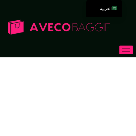
العربية
English
Deutsch
Español
Português
Русский
Français
Italiano
日本語
한국어
Dansk