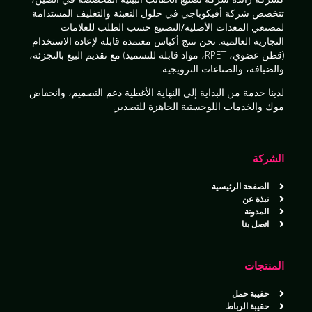
تتخصص شركة أفيكوباجي في
حلول التعبئة والتغليف المستدامة
لمصنعي المعدات الأصلية/التصنيع حسب الطلب
للعلامات
التجارية العالمية. نحن ننتج
أكياس معتمدة قابلة لإعادة الاستخدام
(قطن عضوي، RPET، مواد قابلة للتسميد) مع تقديم
البيع بالتجزئة،
والضيافة، والصناعات الترويجية
.
لدينا
خدمة من البداية إلى النهاية
الأغطية
دعم التصميم، وانخفاض
موك والخدمات اللوجستية الجاهزة للتصدير
.
الشركة
الصفحة الرئيسية
نبذة عن
المدونة
اتصل بنا
المنتجات
حقيبة حمل
حقيبة الرباط