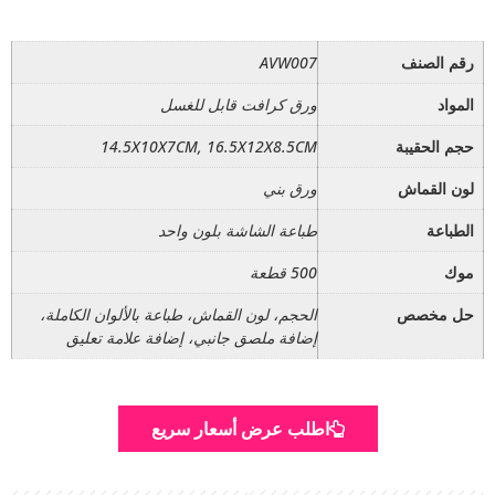
رقم الصنف
AVW007
المواد
ورق كرافت قابل للغسل
حجم الحقيبة
14.5X10X7CM, 16.5X12X8.5CM
لون القماش
ورق بني
الطباعة
طباعة الشاشة بلون واحد
موك
500 قطعة
حل مخصص
الحجم، لون القماش، طباعة بالألوان الكاملة،
إضافة ملصق جانبي، إضافة علامة تعليق
اطلب عرض أسعار سريع