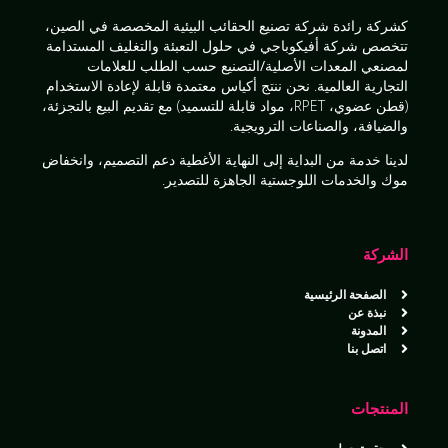
كشركة رائدة
شركة تصنيع الحقائب البيئية المخصصة
في الصين،
تتخصص شركة أفيكوباجي في
حلول التعبئة والتغليف المستدامة
لمصنعي المعدات الأصلية/التصنيع حسب الطلب
للعلامات
التجارية العالمية. نحن ننتج
أكياس معتمدة قابلة لإعادة الاستخدام
(قطن عضوي، RPET، مواد قابلة للتسميد) مع تقديم
البيع بالتجزئة،
والضيافة، والصناعات الترويجية
.
لدينا
خدمة من البداية إلى النهاية
الأغطية
دعم التصميم، وانخفاض
موك والخدمات اللوجستية الجاهزة للتصدير
.
الشركة
الصفحة الرئيسية
نبذة عن
المدونة
اتصل بنا
المنتجات