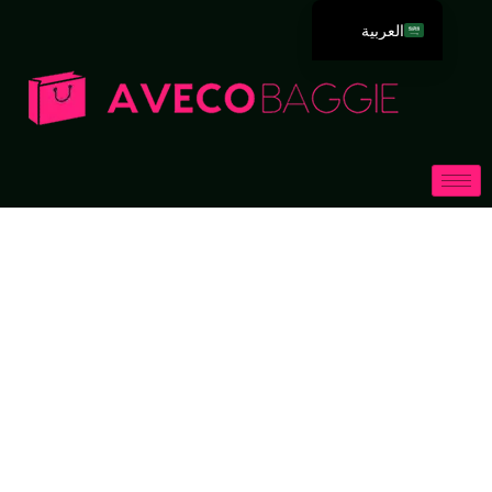
العربية
English
Deutsch
Español
Português
Русский
Français
Italiano
日本語
한국어
Dansk