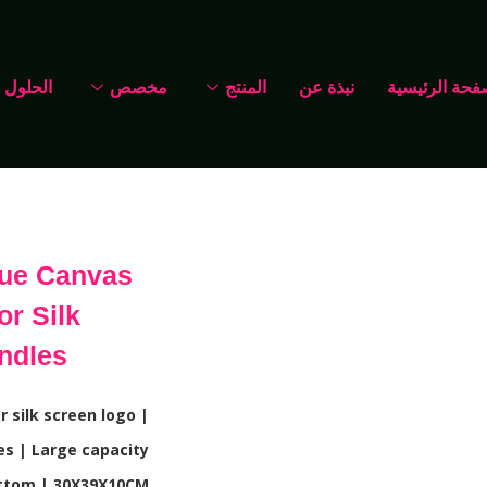
فحة الرئيسية
نبذة عن
المنتج
مخصص
الحلول
ue Canvas
or Silk
ndles
r silk screen logo |
s | Large capacity
ottom | 30X39X10CM