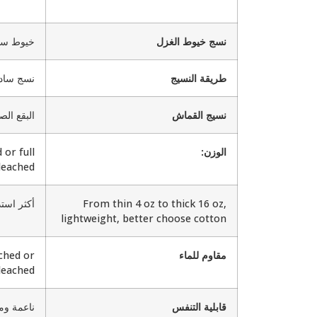
نسج خيوط الغزل
خيوط سدا
طريقة النسيج
نسج سادة
نسيج القماش
البقع الص
الوزن:
or full
leached
From thin 4 oz to thick 16 oz,
أكثر استدا
lightweight, better choose cotton
مقاوم للماء
ched or
bleached
قابلية التنفس
ناعمة ومم