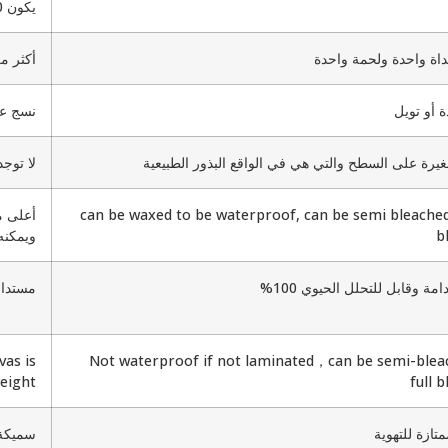
يكون 100% قطن)
ة واحدة ولحمة واحدة
أكثر من 2 من خيوط السداة واللحمة، تب
 أو تويل
نسج عا
غيرة على السطح والتي هي في الواقع البذور الطبيعية
لا توج
can be waxed to be waterproof, can be semi bleached 
b
ويمكنه
مة وقابل للتحلل الحيوي 100%
مستدام
vas is
Not waterproof if not laminated，can be semi-blea
eight
full 
تازة للتهوية
سميكة 