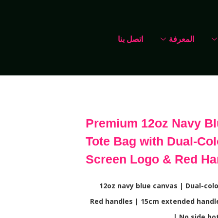
المعرفة
اتصل بنا
Premium 12oz Navy Bl
Tote Bag with Dual-Col
Screen Logo & Red Ha
12oz navy blue canvas | Dual-colo
Red handles | 15cm extended handle
| No side b