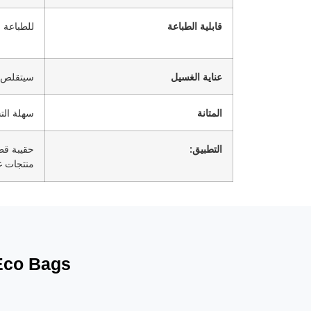
قابلية الطباعة
للطباعة 
عناية الغسيل
سيتقلص من 2% إلى 5% 
المتانة
سهلة الت
التطبيق:
حقيبة قط
منتجات غ
Eco Bags