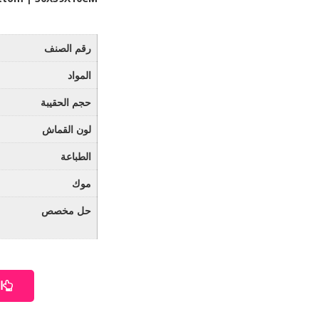
رقم الصنف
المواد
حجم الحقيبة
لون القماش
الطباعة
موك
حل مخصص
ا