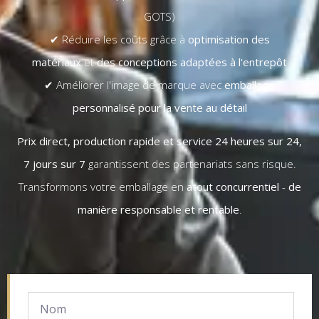
GOTS)
✔ Réduire les coûts grâce à
optimisation des
matériaux
et
des conceptions adaptées à l'entrepôt
✔ Améliorer l'image de marque avec
emballage
personnalisé pour la vente au détail
Prix direct, production rapide et service 24 heures sur 24,
7 jours sur 7
garantissent des partenariats sans risque.
Transformons votre emballage en
atout concurrentiel
-
de
manière responsable et rentable
.