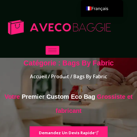
Français
English
Deutsch
Español
Português
Русский
Catégorie : Bags By Fabric
العربية
Accueil
/
Produit
/ Bags By Fabric
Italiano
日本語
Votre
Premier Custom Eco Bag
Grossiste et
한국어
Dansk
fabricant
Demandez Un Devis Rapide