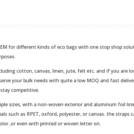
for different kinds of eco bags with one stop shop soluti
rposes.
cluding cotton, canvas, linen, jute, felt etc. and If you are 
erve your bulk needs with quite a low MOQ and fast delive
stay competitive.
tiple sizes, with a non-woven exterior and aluminum foil lin
ls such as RPET, oxford, polyester, or canvas. the straps c
lor ,or even with printed or woven letter on.