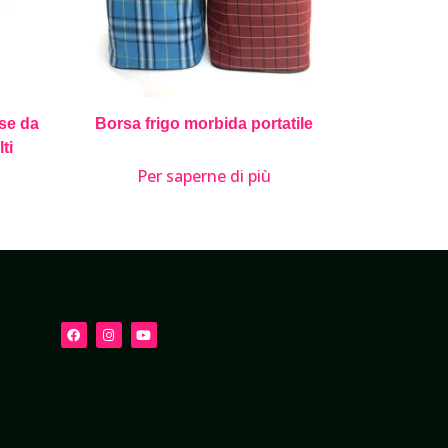
se da
Borsa frigo morbida portatile
ti
Per saperne di più