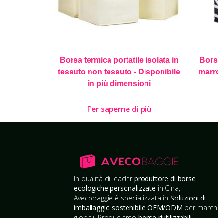
Borsa termica portatile isolata in
Bors
tessuto non tessuto - Disponibile
marr
in più dimensioni
Per saperne di più
In qualità di leader
produttore di borse
ecologiche personalizzate
in Cina,
Avecobaggie è specializzata in
Soluzioni di
imballaggio sostenibile OEM/ODM
per march
globali. Produciamo
borse riutilizzabili