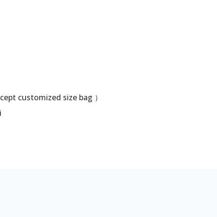
ccept customized size bag ）
i