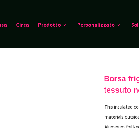
asa
Circa
Prodotto
Personalizzato
Sol
Borsa frig
tessuto n
This insulated c
materials outsid
Aluminum foil k