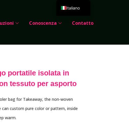
Italiano
English
uzioni
Conoscenza
Contatto
Deutsch
Español
Português
Русский
العربية
o portatile isolata in
Français
on tessuto per asporto
日本語
한국어
ooler bag for Takeaway, the non-woven
Dansk
e can custom pure color or pattern, inside
eep warm.