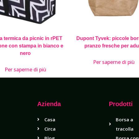
a termica da picnic in rPET
Dupont Tyvek: piccole bor
one con stampa in bianco e
pranzo fresche per adul
nero
Per saperne di più
Per saperne di più
Azienda
Prodotti
Casa
Borsa a
Circa
tracolla
i
Blog
Borsa con