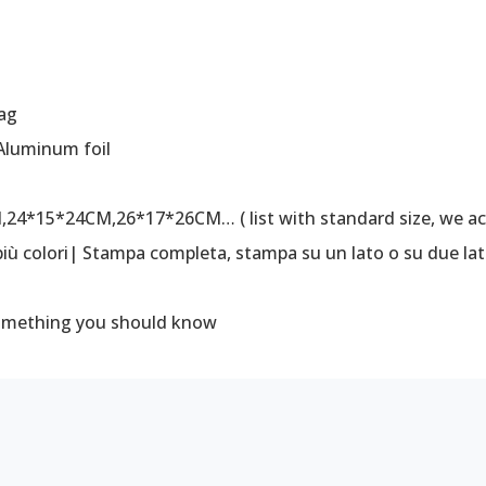
O
ag
Aluminum foil
,24*15*24CM,26*17*26CM… ( list with standard size, we a
| più colori| Stampa completa, stampa su un lato o su due lat
something you should know