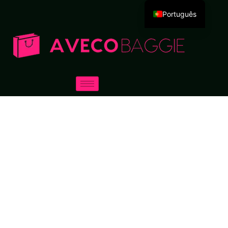
Português
English
Deutsch
Español
Русский
العربية
Français
Italiano
日本語
한국어
Dansk