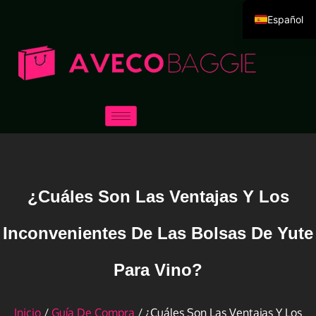
Español
English
Deutsch
Português
Русский
العربية
Français
Italiano
¿Cuáles Son Las Ventajas Y Los
日本語
한국어
Inconvenientes De Las Bolsas De Yute
Dansk
Para Vino?
Inicio
/
Guía De Compra
/ ¿Cuáles Son Las Ventajas Y Los