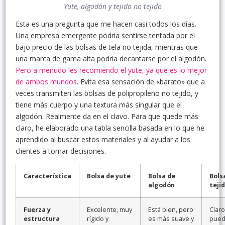
Yute, algodón y tejido no tejido
Esta es una pregunta que me hacen casi todos los días.
Una empresa emergente podría sentirse tentada por el
bajo precio de las bolsas de tela no tejida, mientras que
una marca de gama alta podría decantarse por el algodón.
Pero a menudo les recomiendo el yute, ya que es lo mejor
de ambos mundos
. Evita esa sensación de «barato» que a
veces transmiten las bolsas de polipropileno no tejido, y
tiene más cuerpo y una textura más singular que el
algodón. Realmente da en el clavo. Para que quede más
claro, he elaborado una tabla sencilla basada en lo que he
aprendido al buscar estos materiales y al ayudar a los
clientes a tomar decisiones.
Característica
Bolsa de yute
Bolsa de
Bols
algodón
teji
Fuerza y
Excelente, muy
Está bien, pero
Claro
estructura
rígido y
es más suave y
pue