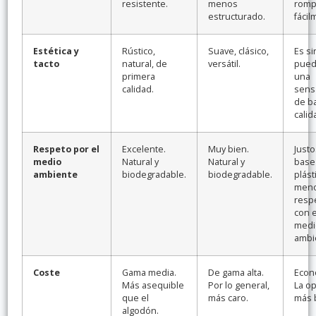
resistente.
menos
romp
estructurado.
fácil
Estética y
Rústico,
Suave, clásico,
Es si
tacto
natural, de
versátil.
pued
primera
una
calidad.
sens
de b
calid
Respeto por el
Excelente.
Muy bien.
Justo
medio
Natural y
Natural y
base
ambiente
biodegradable.
biodegradable.
plást
men
resp
con e
medi
ambi
Coste
Gama media.
De gama alta.
Econ
Más asequible
Por lo general,
La o
que el
más caro.
más 
algodón.