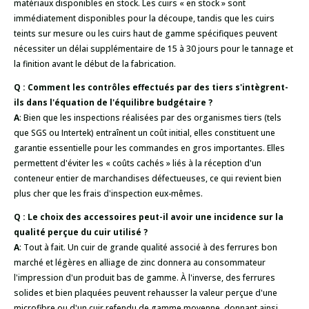
matériaux disponibles en stock. Les cuirs « en stock » sont
immédiatement disponibles pour la découpe, tandis que les cuirs
teints sur mesure ou les cuirs haut de gamme spécifiques peuvent
nécessiter un délai supplémentaire de 15 à 30 jours pour le tannage et
la finition avant le début de la fabrication.
Q : Comment les contrôles effectués par des tiers s'intègrent-
ils dans l'équation de l'équilibre budgétaire ?
A
: Bien que les inspections réalisées par des organismes tiers (tels
que SGS ou Intertek) entraînent un coût initial, elles constituent une
garantie essentielle pour les commandes en gros importantes. Elles
permettent d'éviter les « coûts cachés » liés à la réception d'un
conteneur entier de marchandises défectueuses, ce qui revient bien
plus cher que les frais d'inspection eux-mêmes.
Q : Le choix des accessoires peut-il avoir une incidence sur la
qualité perçue du cuir utilisé ?
A
: Tout à fait. Un cuir de grande qualité associé à des ferrures bon
marché et légères en alliage de zinc donnera au consommateur
l'impression d'un produit bas de gamme. À l'inverse, des ferrures
solides et bien plaquées peuvent rehausser la valeur perçue d'une
microfibre ou d'un cuir refendu de gamme moyenne, donnant ainsi