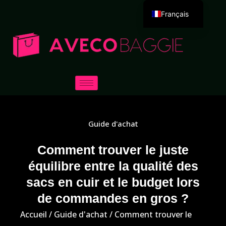
Français
English
Deutsch
Español
Português
Русский
العربية
Guide d'achat
Italiano
日本語
Comment trouver le juste
équilibre entre la qualité des
한국어
sacs en cuir et le budget lors
Dansk
de commandes en gros ?
Accueil
/
Guide d'achat
/ Comment trouver le