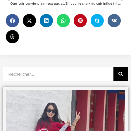
Quel cuir convient le mieux aux sacs à cordon et aux pochettes ?
En quoi le choix du cuir influe-t-il sur le coût final du produit dans le cadre des commandes en gros ?