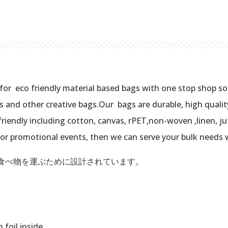
r eco friendly material based bags with one stop shop solu
s and other creative bags.Our bags are durable, high qualit
riendly including cotton, canvas, rPET,non-woven ,linen, jute
 or promotional events, then we can serve your bulk needs 
食べ物を運ぶために設計されています。
foil inside.