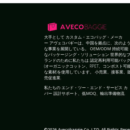
大手として
カスタム・エコバッグ・メーカ
ー
アヴェコバギーは、中国を拠点に、次のよ
な事業を展開している。
OEM/ODM 持続可能
なパッケージング・ソリューション
世界的な
ランドのために私たちは
認定再利用可能バッ
(オーガニックコットン、RPET、コンポスト可
な素材)を使用しています。
小売業、接客業、
売促進業
.
私たちの
エンド・ツー・エンド・サービス
カ
バー
設計サポート、低MOQ、輸出準備物流
.
©2026 Avecobaggie Co.,LTD. All Rights Rese