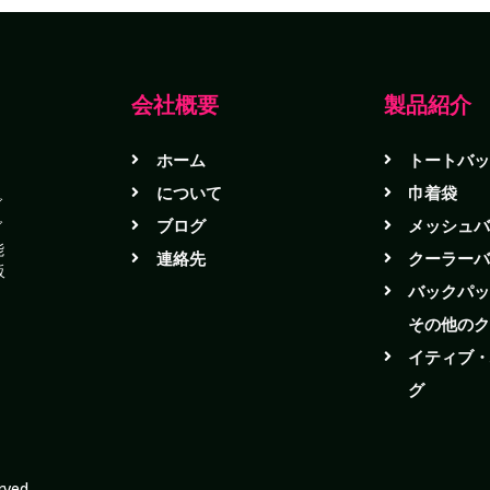
会社概要
製品紹介
ホーム
トートバ
う
について
巾着袋
ブ
ブログ
メッシュ
グ
能
連絡先
クーラー
販
バックパ
その他の
イティブ
グ
rved.