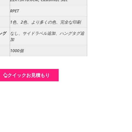
RPET
1色、2色、より多くの色、完全な印刷
ング
なし、サイドラベル追加、ハングタグ追
加
1000個
クイックお見積もり