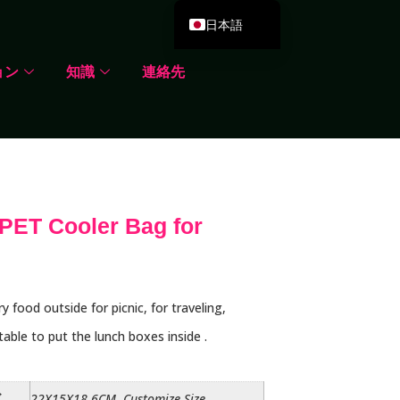
日本語
English
ョン
知識
連絡先
Deutsch
Español
Português
Русский
العربية
rPET Cooler Bag for
Français
Italiano
한국어
y food outside for picnic, for traveling,
Dansk
able to put the lunch boxes inside .
ズ
22X15X18.6CM, Customize Size