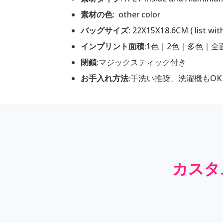
素材の色
: other color
バッグサイズ
: 22X15X18.6CM ( list wi
インプリント面積
:1色｜2色｜多色｜
閉鎖
:マジックスティック付き
お手入れ方法
:手洗い推奨、洗濯機もO
カス