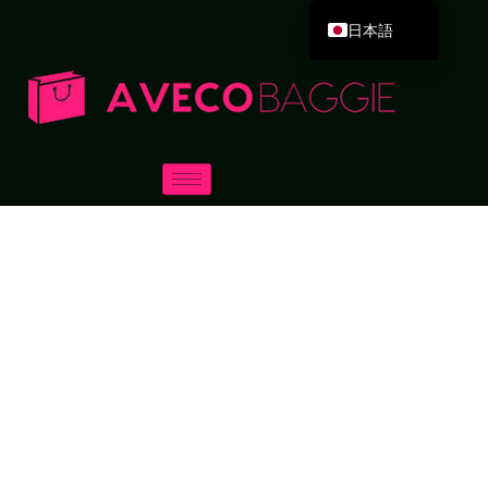
日本語
English
Deutsch
Español
Português
Русский
العربية
Français
Italiano
한국어
Dansk