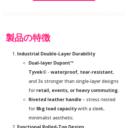
製品の特徴
Industrial Double-Layer Durability
Dual-layer Dupont™
Tyvek®
-
waterproof, tear-resistant
,
and 3x stronger than single-layer designs
for
retail, events, or heavy commuting
.
Riveted leather handle
– stress-tested
for
8kg load capacity
with a sleek,
minimalist aesthetic.
Functional Rolled-Top Design