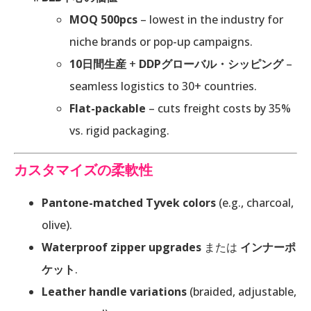
MOQ 500pcs
– lowest in the industry for
niche brands or pop-up campaigns.
10日間生産
+
DDPグローバル・シッピング
–
seamless logistics to 30+ countries.
Flat-packable
– cuts freight costs by 35%
vs. rigid packaging.
カスタマイズの柔軟性
Pantone-matched Tyvek colors
(e.g., charcoal,
olive).
Waterproof zipper upgrades
または
インナーポ
ケット
.
Leather handle variations
(braided, adjustable,