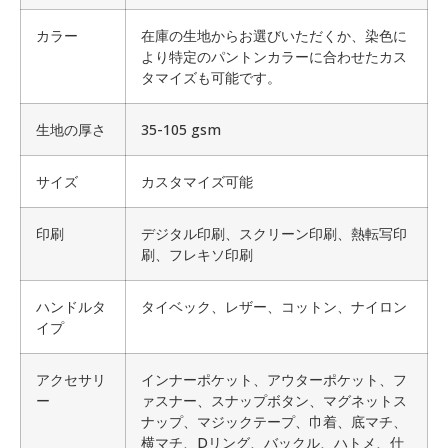
カラー
在庫の生地からお選びいただくか、染色に
より特定のパントンカラーに合わせたカス
タマイズも可能です。
生地の厚さ
35-105 gsm
サイズ
カスタマイズ可能
印刷
デジタル印刷、スクリーン印刷、熱転写印
刷、フレキソ印刷
ハンドルタ
タイベック、レザー、コットン、ナイロン
イプ
アクセサリ
インナーポケット、アウターポケット、フ
ー
ァスナー、スナップボタン、マグネットス
ナップ、マジックテープ、巾着、底マチ、
横マチ、Dリング、バックル、ハトメ、仕